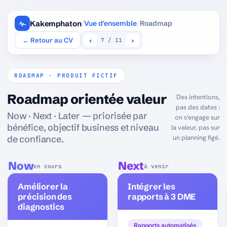
Kakemphaton
/
Vue d'ensemble
/
Roadmap
‹
›
← Retour au CV
7 / 11
ROADMAP · PRODUIT FICTIF
Roadmap orientée valeur
Des intentions,
pas des dates :
Now · Next · Later — priorisée par
on s'engage sur
bénéfice, objectif business et niveau
la valeur, pas sur
de confiance.
un planning figé.
Now
Next
en cours
à venir
Améliorer la
Intégrer les
précision des
rapports à 3 DME
diagnostics
Rapports automatisés