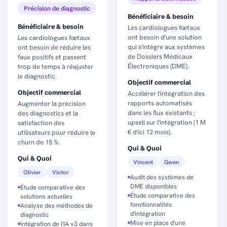
Précision de diagnostic
Bénéficiaire & besoin
Bénéficiaire & besoin
Les cardiologues fœtaux
ont besoin d'une solution
Les cardiologues fœtaux
qui s'intègre aux systèmes
ont besoin de réduire les
de Dossiers Médicaux
faux positifs et passent
Électroniques (DME).
trop de temps à réajuster
le diagnostic.
Objectif commercial
Objectif commercial
Accélérer l'intégration des
rapports automatisés
Augmenter la précision
dans les flux existants ;
des diagnostics et la
upsell sur l'intégration (1 M
satisfaction des
€ d'ici 12 mois).
utilisateurs pour réduire le
churn de 15 %.
Qui & Quoi
Qui & Quoi
Vincent
Gwen
Olivier
Victor
Audit des systèmes de
DME disponibles
Étude comparative des
Étude comparative des
solutions actuelles
fonctionnalités
Analyse des méthodes de
d'intégration
diagnostic
Mise en place d'une
Intégration de l'IA v3 dans