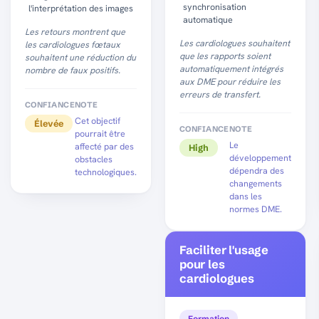
synchronisation
l'interprétation des images
automatique
Les retours montrent que
Les cardiologues souhaitent
les cardiologues fœtaux
que les rapports soient
souhaitent une réduction du
automatiquement intégrés
nombre de faux positifs.
aux DME pour réduire les
erreurs de transfert.
CONFIANCE
NOTE
Cet objectif
Élevée
CONFIANCE
NOTE
pourrait être
Le
affecté par des
High
développement
obstacles
dépendra des
technologiques.
changements
dans les
normes DME.
Faciliter l'usage
pour les
cardiologues
Formation