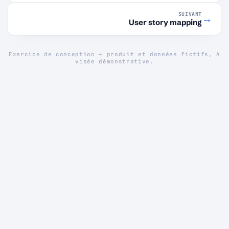
SUIVANT
→
User story mapping
Exercice de conception — produit et données fictifs, à
visée démonstrative.